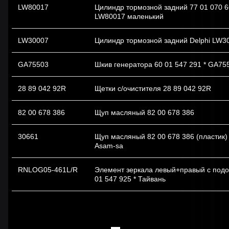
LW80017
Цилиндр тормозной задний 77 01 070 66
LW80017 маленький
LW30007
Цилиндр тормозной задний Delphi LW3
GA75503
Шкив генератора 60 01 547 291 * GA75
28 89 042 92R
Щетки с/очистителя 28 89 042 92R
82 00 678 386
Щуп масляный 82 00 678 386
30661
Щуп масляный 82 00 678 386 (пластик)
Asam-sa
RNLOG05-461L/R
Элемент зеркала левый+правый с подо
01 547 925 * Тайвань