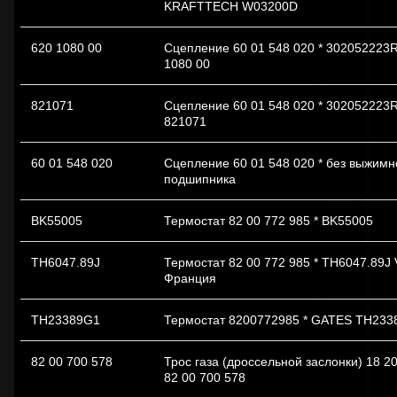
KRAFTTECH W03200D
620 1080 00
Сцепление 60 01 548 020 * 302052223R
1080 00
821071
Сцепление 60 01 548 020 * 302052223R
821071
60 01 548 020
Сцепление 60 01 548 020 * без выжимн
подшипника
BK55005
Термостат 82 00 772 985 * BK55005
TH6047.89J
Термостат 82 00 772 985 * TH6047.89
Франция
ТН23389G1
Термостат 8200772985 * GATES ТН23
82 00 700 578
Трос газа (дроссельной заслонки) 18 2
82 00 700 578