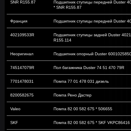
SNR R155.87
Подшипник ступицы передней Duster 4
* SNR R155.87
Франция
Подшипник ступицы передней Duster 4
402109533R
Подшипник ступицы задней Duster 402
R155.114
Неоригинал
Подшипник опорный Duster 600102585
745147079R
Пол багажника Duster 74 51 470 79R
7701478031
Помпа 77 01 478 031 дизель
8200582675
Помпа Рено Дастер
Valeo
Помпа 82 00 582 675 * 506655
SKF
Помпа 82 00 582 675 * SKF VKPC86416