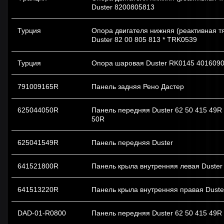
Duster 8200805813
Турция
Опора двигателя нижняя (реактивная т
Duster 82 00 805 813 * TRK0539
Турция
Опора шаровая Duster RK0145 401609
791009165R
Панель задняя Рено Дастер
625044050R
Панель передняя Duster 62 50 415 49R 
50R
625041549R
Панель передняя Duster
641521800R
Панель крыла внутренняя левая Duster
641513220R
Панель крыла внутренняя правая Duste
DAD-01-R0800
Панель передняя Duster 62 50 415 49R