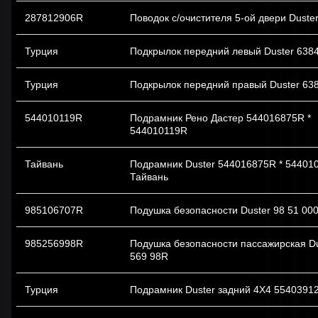
287812906R
Поводок с/очистителя 5-ой двери Duste
Турция
Подкрылок передний левый Duster 638
Турция
Подкрылок передний правый Duster 63
544010119R
Подрамник Рено Дастер 544016875R *
544010119R
Тайвань
Подрамник Duster 544016875R * 54401
Тайвань
985106707R
Подушка безопасности Duster 98 51 00
985256998R
Подушка безопасности пассажирская Du
569 98R
Турция
Подрамник Duster задний 4Х4 5540391