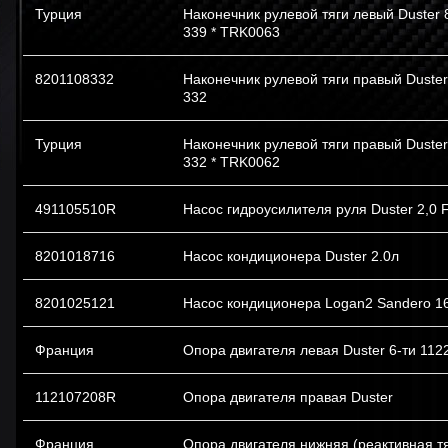
Турция
Наконечник рулевой тяги левый Duster 
339 * TRK0063
8201108332
Наконечник рулевой тяги правый Duster
332
Турция
Наконечник рулевой тяги правый Duster
332 * TRK0062
491105510R
Насос гидроусилителя руля Duster 2,0 
8201018716
Насос кондиционера Duster 2.0л
8201025121
Насос кондиционера Logan2 Sandero 1
Франция
Опора двигателя левая Duster 6-ти 11
112107208R
Опора двигателя правая Duster
Франция
Опора двигателя нижняя (реактивная т