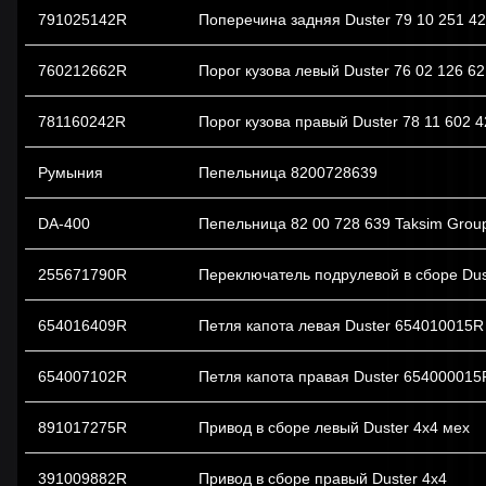
791025142R
Поперечина задняя Duster 79 10 251 4
760212662R
Порог кузова левый Duster 76 02 126 6
781160242R
Порог кузова правый Duster 78 11 602 
Румыния
Пепельница 8200728639
DА-400
Пепельница 82 00 728 639 Taksim Grou
255671790R
Переключатель подрулевой в сборе Dus
654016409R
Петля капота левая Duster 654010015R
654007102R
Петля капота правая Duster 654000015
891017275R
Привод в сборе левый Duster 4x4 мех
391009882R
Привод в сборе правый Duster 4x4