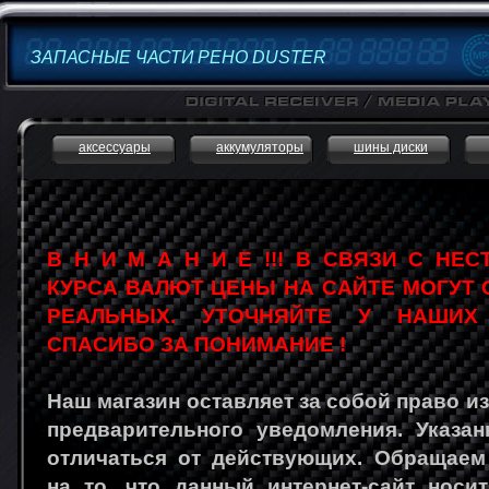
ЗАПАСНЫЕ ЧАСТИ РЕНО DUSTER
аксессуары
аккумуляторы
шины диски
В Н И М А Н И Е !!! В СВЯЗИ С НЕ
КУРСА ВАЛЮТ ЦЕНЫ НА САЙТЕ МОГУТ 
РЕАЛЬНЫХ. УТОЧНЯЙТЕ У НАШИХ
СПАСИБО ЗА ПОНИМАНИЕ !
Наш магазин оставляет за собой право и
предварительного уведомления. Указа
отличаться от действующих. Обращаем
на то, что данный интернет-сайт носи