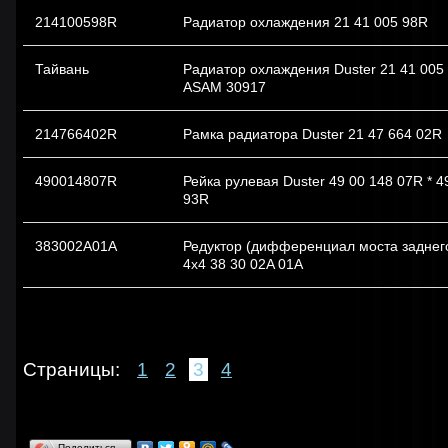
214100598R
Радиатор охлаждения 21 41 005 98R
Тайвань
Радиатор охлаждения Duster 21 41 005 
ASAM 30917
214766402R
Рамка радиатора Duster 21 47 664 02R
490014807R
Рейка рулевая Duster 49 00 148 07R * 4
93R
383002A01A
Редуктор (дифференциал моста заднего
4x4 38 30 02A 01A
Страницы:
1
2
3
4
Поделиться…